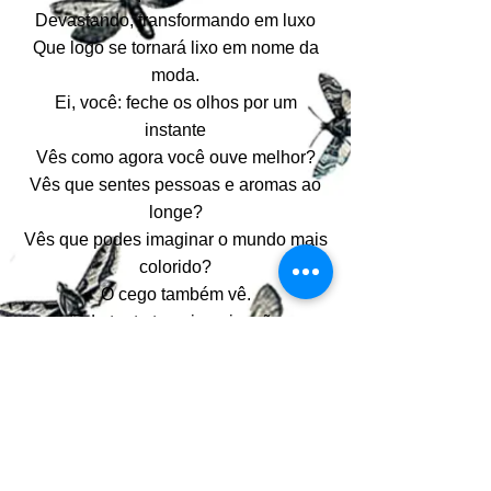
Devastando, transformando em luxo
Que logo se tornará lixo em nome da
moda.
Ei, você: feche os olhos por um
instante
Vês como agora você ouve melhor?
Vês que sentes pessoas e aromas ao
longe?
Vês que podes imaginar o mundo mais
colorido?
O cego também vê.
E de tanto ter a imaginação
Como modo de ver a vida
Acabou por se convencer
De que o mundo ainda pode ser belo
Desde que todos fechem os olhos
Para, em Braille, redescobrir
A verdadeira textura da vida.