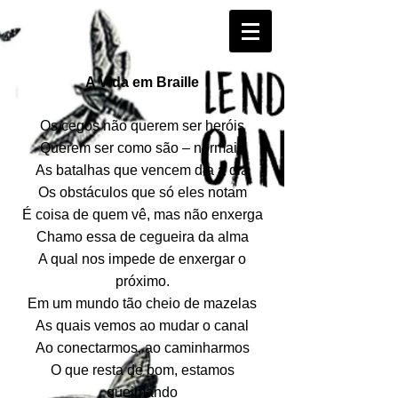
A Vida em Braille
Os cegos não querem ser heróis
Querem ser como são – normais
As batalhas que vencem dia a dia
Os obstáculos que só eles notam
É coisa de quem vê, mas não enxerga
Chamo essa de cegueira da alma
A qual nos impede de enxergar o
próximo.
Em um mundo tão cheio de mazelas
As quais vemos ao mudar o canal
Ao conectarmos, ao caminharmos
O que resta de bom, estamos
queimando