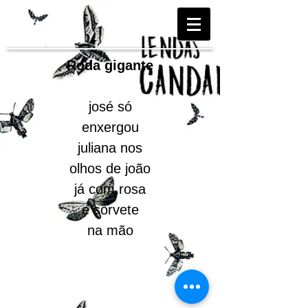
Roda gigante
josé só
enxergou
juliana nos
olhos de joão
já com rosa
e sorvete
na mão