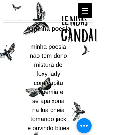
A minha poesia
minha poesia
não tem dono
mistura de
foxy lady
com capitu
é boêmia e
se apaixona
na lua cheia
tomando jack
e ouvindo blues