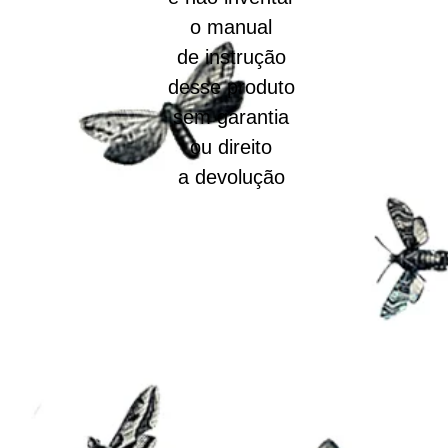
o manual
de instrução
desse produto
sem garantia
ou direito
a devolução