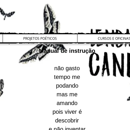
PROJETOS POÉTICOS
CURSOS E OFICINA
Manual de instrução
não gasto
tempo me
podando
mas me
amando
pois viver é
descobrir
e não inventar